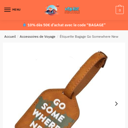
MENU
0
10% dès 50€ d’achat avec le code “BAGAGE”
Accueil
/
Accessoires de Voyage
/
Étiquette Bagage Go Somewhere New