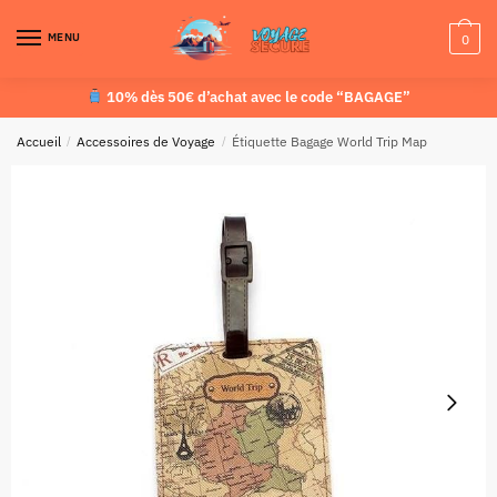
MENU
0
10% dès 50€ d’achat avec le code “BAGAGE”
Accueil
/
Accessoires de Voyage
/
Étiquette Bagage World Trip Map