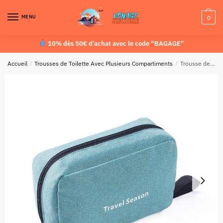
MENU
0
10% dès 50€ d’achat avec le code “BAGAGE”
Accueil
/
Trousses de Toilette Avec Plusieurs Compartiments
/
Trousse de Toilette de Voyage Travel Season (Bleu-vert)