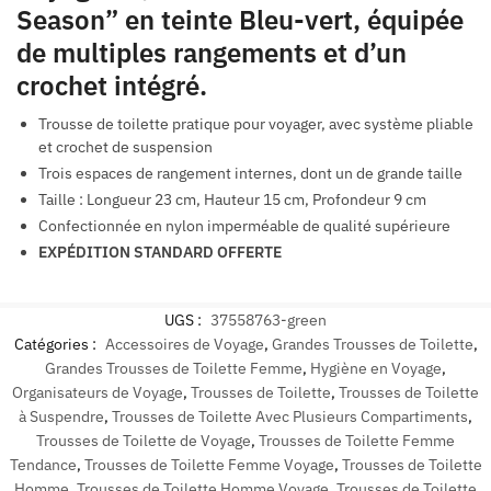
Season” en teinte Bleu-vert, équipée
de multiples rangements et d’un
crochet intégré.
Trousse de toilette pratique pour voyager, avec système pliable
et crochet de suspension
Trois espaces de rangement internes, dont un de grande taille
Taille : Longueur 23 cm, Hauteur 15 cm, Profondeur 9 cm
Confectionnée en nylon imperméable de qualité supérieure
EXPÉDITION STANDARD OFFERTE
UGS :
37558763-green
Catégories :
Accessoires de Voyage
,
Grandes Trousses de Toilette
,
Grandes Trousses de Toilette Femme
,
Hygiène en Voyage
,
Organisateurs de Voyage
,
Trousses de Toilette
,
Trousses de Toilette
à Suspendre
,
Trousses de Toilette Avec Plusieurs Compartiments
,
Trousses de Toilette de Voyage
,
Trousses de Toilette Femme
Tendance
,
Trousses de Toilette Femme Voyage
,
Trousses de Toilette
Homme
,
Trousses de Toilette Homme Voyage
,
Trousses de Toilette